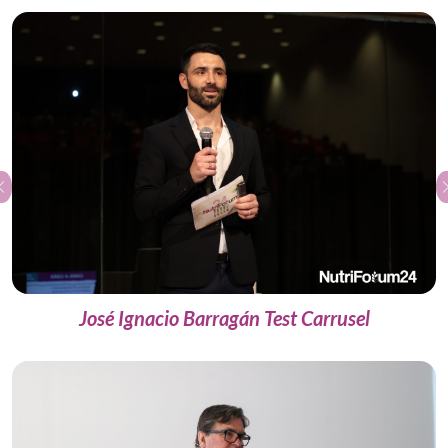
Previous
José Ignacio Barragán Test Carrusel