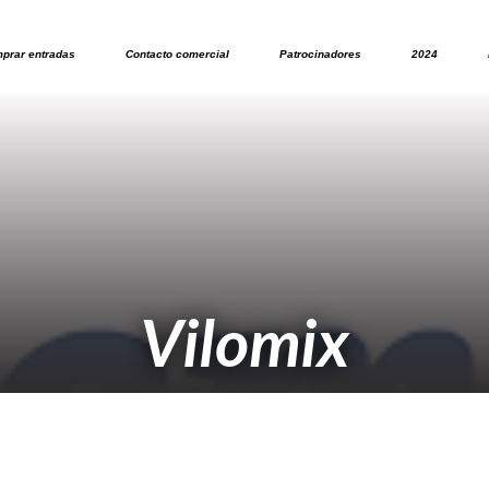
prar entradas
Contacto comercial
Patrocinadores
2024
Vilomix