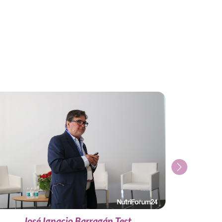
Next
José Ignacio Barragán Test