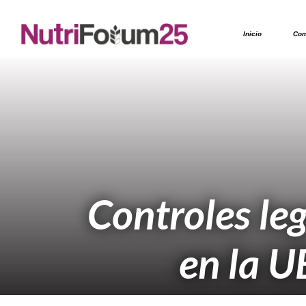
Inicio
Com
Controles le
en la U