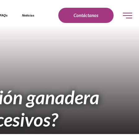
Contáctanos
FAQs
Noticias
ción ganadera
cesivos?