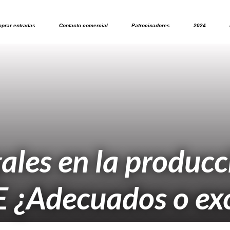
prar entradas
Contacto comercial
Patrocinadores
2024
gales en la produc
E ¿Adecuados o ex