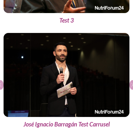
Test 3
Previous
José Ignacio Barragán Test Carrusel