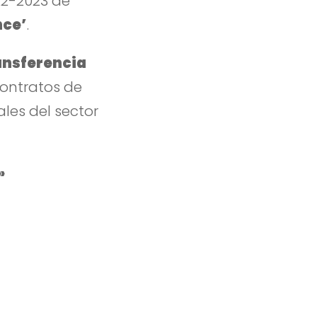
2-2023 de
nce’
.
ansferencia
contratos de
les del sector
»