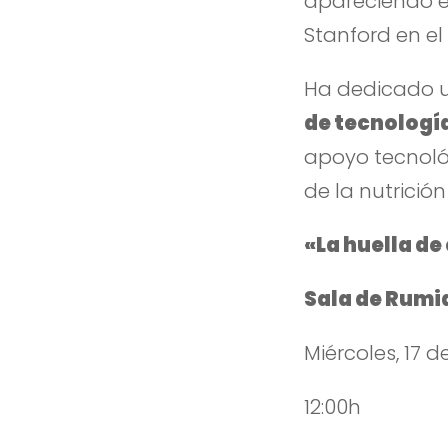
apareciendo e
Stanford en e
Ha dedicado u
de tecnologí
apoyo tecnoló
de la nutrició
«La huella d
Sala de Rumi
Miércoles, 17 de
12:00h