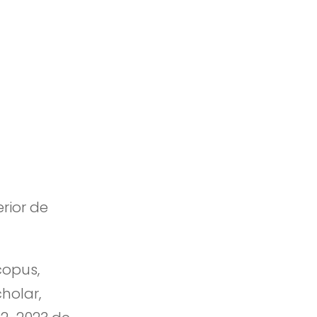
rior de
copus,
holar,