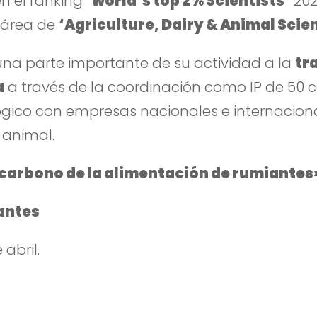
n el ranking
‘world’s top 2% Scientists’
202
l área de
‘Agriculture, Dairy & Animal Scie
na parte importante de su actividad a la
tr
a
a través de la coordinación como IP de 50 
gico con empresas nacionales e internaciona
n animal.
e carbono de la alimentación de rumiantes
antes
 abril.